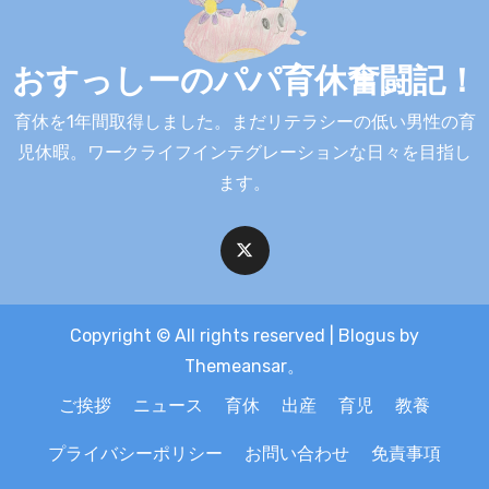
おすっしーのパパ育休奮闘記！
育休を1年間取得しました。まだリテラシーの低い男性の育
児休暇。ワークライフインテグレーションな日々を目指し
ます。
Copyright © All rights reserved
|
Blogus
by
Themeansar
。
ご挨拶
ニュース
育休
出産
育児
教養
プライバシーポリシー
お問い合わせ
免責事項