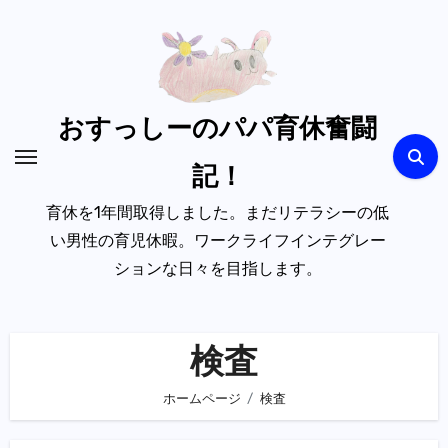
内
容
を
ス
キ
おすっしーのパパ育休奮闘
ッ
記！
プ
育休を1年間取得しました。まだリテラシーの低
い男性の育児休暇。ワークライフインテグレー
ションな日々を目指します。
検査
ホームページ
検査