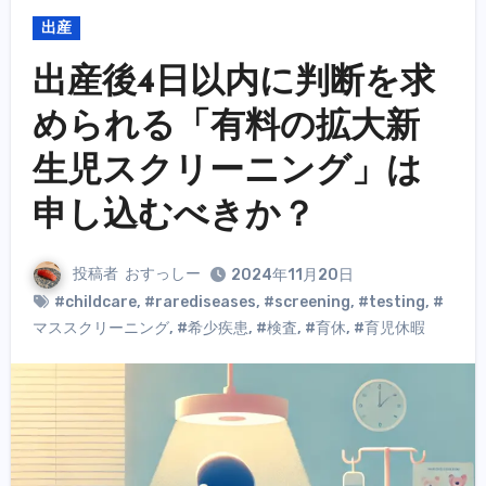
出産
出産後4日以内に判断を求
められる「有料の拡大新
生児スクリーニング」は
申し込むべきか？
投稿者
おすっしー
2024年11月20日
#childcare
,
#rarediseases
,
#screening
,
#testing
,
#
マススクリーニング
,
#希少疾患
,
#検査
,
#育休
,
#育児休暇