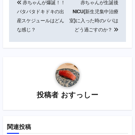
赤ちゃんが爆誕！！
赤ちゃんが生誕後
稿
バタバタドキドキの出
NICU(新生児集中治療
ナ
産スケジュールはどん
室)に入った時のパパは
な感じ？
どう過ごすのか？
ビ
ゲ
ー
シ
ョ
ン
投稿者
おすっしー
関連投稿