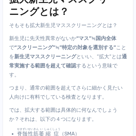
ニングとは？
そもそも拡大新生児マススクリーニングとは？
新生児に先天性異常がないか
“マス”≒国内全体
で
“スクリーニング”≒”特定の対象を選別する”
こと
を
新生児マススクリーニング
といい、”拡大”とは
通
常実施する範囲を超えて確認
するという意味で
す。
つまり、通常の範囲を超えてさらに細かく見たい
人向けに有料でしている検査となります。
では、拡大する範囲は具体的に何なんでしょう
か？それは、以下の４つになります。
せき
ずい
せい
きん
い
しゅく
しょう
脊
髄
性
筋
萎
縮
症
（SMA）