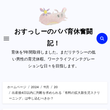
内
容
を
ス
キ
おすっしーのパパ育休奮闘
ッ
記！
プ
育休を1年間取得しました。まだリテラシーの低
い男性の育児休暇。ワークライフインテグレー
ションな日々を目指します。
ホームページ
2024
11月
20
出産後4日以内に判断を求められる「有料の拡大新生児スクリ
ーニング」は申し込むべきか？