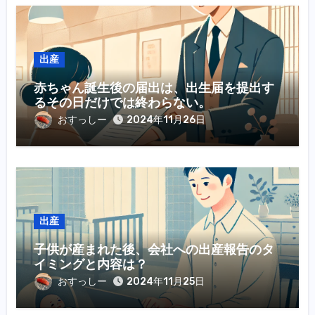
出産
赤ちゃん誕生後の届出は、出生届を提出す
るその日だけでは終わらない。
おすっしー
2024年11月26日
出産
子供が産まれた後、会社への出産報告のタ
イミングと内容は？
おすっしー
2024年11月25日