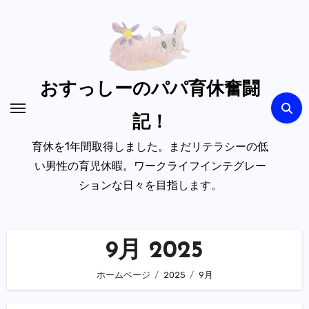
内
容
を
ス
キ
おすっしーのパパ育休奮闘
ッ
記！
プ
育休を1年間取得しました。まだリテラシーの低
い男性の育児休暇。ワークライフインテグレー
ションな日々を目指します。
9月 2025
ホームページ
2025
9月