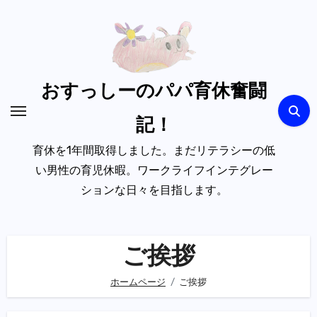
内
容
を
ス
キ
おすっしーのパパ育休奮闘
ッ
記！
プ
育休を1年間取得しました。まだリテラシーの低
い男性の育児休暇。ワークライフインテグレー
ションな日々を目指します。
ご挨拶
ホームページ
ご挨拶